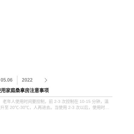
05.06
2022
使用家庭桑拿房注意事项
）老年人使用时间要控制，前 2-3 次控制在 10-15 分钟，温
升至 20℃-30℃，人再进去。当使用 2-3 次以后，使用时间
逐渐加长至 30 分钟。温度同样也