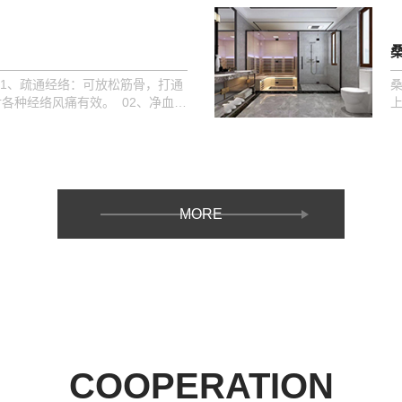
01、疏通经络：可放松筋骨，打通
各种经络风痛有效。 02、净血排
MORE
COOPERATION