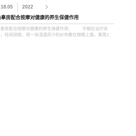
18.05
2022
桑拿房配合按摩对健康的养生保健作用
桑拿房配合按摩对健康的养生保健作用： 平躺在治疗床
上，轻闭双眼，将一块浸透药汁的纱布敷在眼睛上面，熏蒸20
分钟后