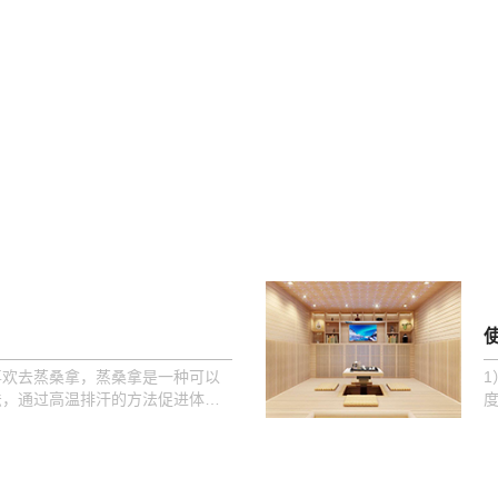
欢去蒸桑拿，蒸桑拿是一种可以
1
法，通过高温排汗的方法促进体内
度
额