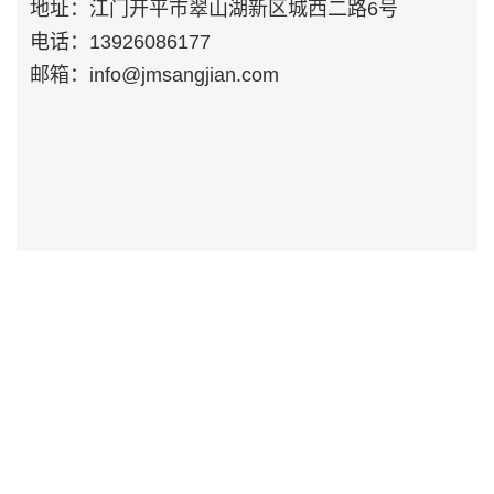
地址：江门开平市翠山湖新区城西二路6号
电话：13926086177
天境系列
名士系列
邮箱：info@jmsangjian.com
红光桑拿房
户外蒸汽桑拿
远红外红杉双人款
定制案例
加盟桑健
出口贸易
联系我们